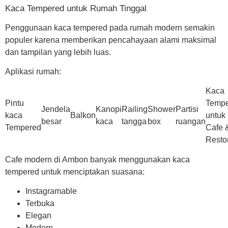
Kaca Tempered untuk Rumah Tinggal
Penggunaan kaca tempered pada rumah modern semakin
populer karena memberikan pencahayaan alami maksimal
dan tampilan yang lebih luas.
Aplikasi rumah:
Kaca
Pintu
Temp
Jendela
Kanopi
Railing
Shower
Partisi
kaca
Balkon
untuk
besar
kaca
tangga
box
ruangan
Tempered
Cafe 
Resto
Cafe modern di Ambon banyak menggunakan kaca
tempered untuk menciptakan suasana:
Instagramable
Terbuka
Elegan
Modern