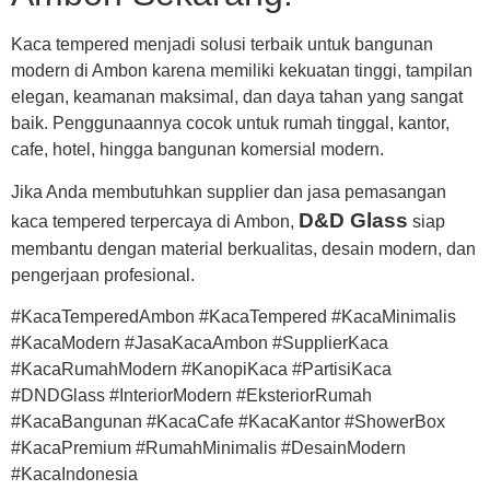
Kaca tempered menjadi solusi terbaik untuk bangunan
modern di Ambon karena memiliki kekuatan tinggi, tampilan
elegan, keamanan maksimal, dan daya tahan yang sangat
baik. Penggunaannya cocok untuk rumah tinggal, kantor,
cafe, hotel, hingga bangunan komersial modern.
Jika Anda membutuhkan supplier dan jasa pemasangan
D&D Glass
kaca tempered terpercaya di Ambon,
siap
membantu dengan material berkualitas, desain modern, dan
pengerjaan profesional.
#KacaTemperedAmbon #KacaTempered #KacaMinimalis
#KacaModern #JasaKacaAmbon #SupplierKaca
#KacaRumahModern #KanopiKaca #PartisiKaca
#DNDGlass #InteriorModern #EksteriorRumah
#KacaBangunan #KacaCafe #KacaKantor #ShowerBox
#KacaPremium #RumahMinimalis #DesainModern
#KacaIndonesia