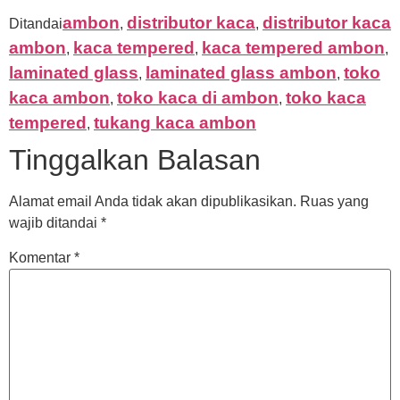
ambon
distributor kaca
distributor kaca
Ditandai
,
,
ambon
kaca tempered
kaca tempered ambon
,
,
,
laminated glass
laminated glass ambon
toko
,
,
kaca ambon
toko kaca di ambon
toko kaca
,
,
tempered
tukang kaca ambon
,
Tinggalkan Balasan
Alamat email Anda tidak akan dipublikasikan.
Ruas yang
wajib ditandai
*
Komentar
*