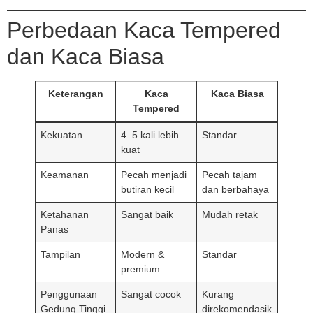
Perbedaan Kaca Tempered
dan Kaca Biasa
Keterangan
Kaca
Kaca Biasa
Tempered
Kekuatan
4–5 kali lebih
Standar
kuat
Keamanan
Pecah menjadi
Pecah tajam
butiran kecil
dan berbahaya
Ketahanan
Sangat baik
Mudah retak
Panas
Tampilan
Modern &
Standar
premium
Penggunaan
Sangat cocok
Kurang
Gedung Tinggi
direkomendasik