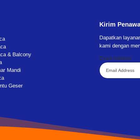
Kirim Penaw
Dapatkan layanan
aca
kami dengan men
aca
aca & Balcony
Email Address
a
ar Mandi
ca
intu Geser