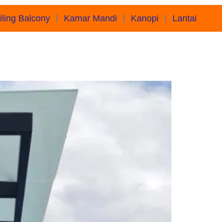
iling Balcony
Kamar Mandi
Kanopi
Lantai