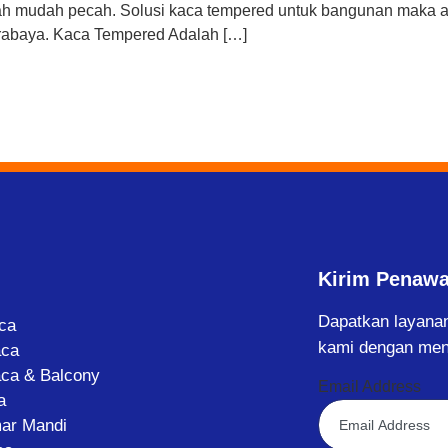
alah mudah pecah. Solusi kaca tempered untuk bangunan maka 
Surabaya. Kaca Tempered Adalah […]
Kirim Penaw
Dapatkan layanan
aca
kami dengan men
aca
aca & Balcony
Email Address
a
ar Mandi